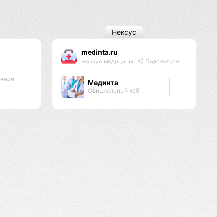
Нексус
medinta.ru
Нексус медицины
Поделиться
дения
Мединта
Официальный хаб