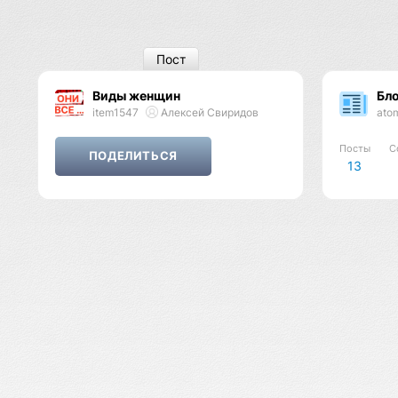
Пост
Виды женщин
Бло
item1547
Алексей Свиридов
ato
Посты
С
13