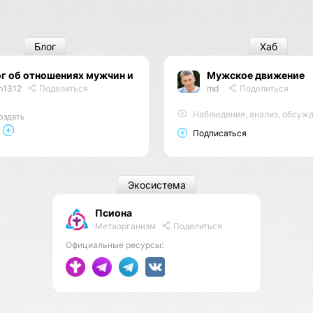
Блог
Хаб
г об отношениях мужчин и женщин
Мужское движение
m1312
Поделиться
md
Поделиться
Наблюдения, анализ, обсуж
оздать
Подписаться
Экосистема
Псиона
Метаорганизм
Поделиться
Официальные ресурсы: