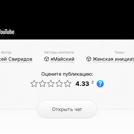
Автор
Авторы контента:
Темы:
сей Свиридов
яМайский
Женская инициа
Оцените публикацию:
2
4.33
Открыть чат