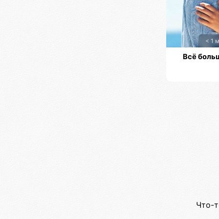
< 1 
Всё боль
Что-т