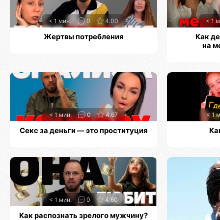
< 1 мин.
0
4.00
< 1 м
Жертвы потребления
Как д
на м
< 1 мин.
0
4.67
< 1 
Секс за деньги — это проституция
Ка
< 1 мин.
0
4.60
Как распознать зрелого мужчину?