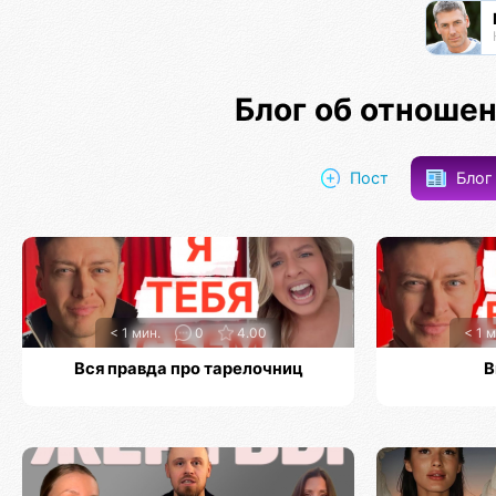
Блог об отноше
Пост
Бло
< 1 мин.
0
4.00
< 1 м
Вся правда про тарелочниц
В