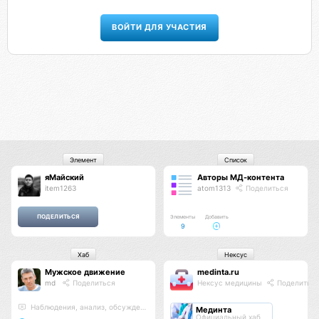
ВОЙТИ ДЛЯ УЧАСТИЯ
Элемент
Список
яМайский
Авторы МД-контента
item1263
atom1313
Поделиться
Элементы
Добавить
9
Хаб
Нексус
Мужское движение
medinta.ru
md
Поделиться
Нексус медицины
Поделитьс
Наблюдения, анализ, обсуждения
Мединта
Официальный хаб