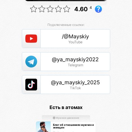
4
4.60
Подключенные ссылки:
/@Mayskiy
YouTube
@ya_mayskiy2022
Telegram
@ya_mayskiy_2025
TikTok
Есть в атомах
Мужское движение
Блог об отношениях мужчин и
женщин