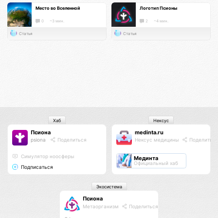
Место во Вселенной
Логотип Псионы
0
~3 мин.
2
~4 мин.
Статья
Статья
Хаб
Нексус
Псиона
medinta.ru
psiona
Поделиться
Нексус медицины
Поделитьс
Cимулятор ноосферы
Мединта
Официальный хаб
Подписаться
Экосистема
Псиона
Метаорганизм
Поделиться