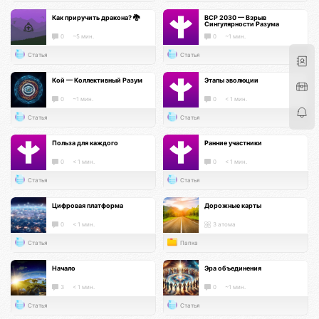
Как приручить дракона? 🐉
ВСР 2030 — Взрыв
Сингулярности Разума
0
~5 мин.
0
~1 мин.
Статья
Статья
Кой — Коллективный Разум
Этапы эволюции
0
~1 мин.
0
< 1 мин.
Статья
Статья
Польза для каждого
Ранние участники
0
< 1 мин.
0
< 1 мин.
Статья
Статья
Цифровая платформа
Дорожные карты
0
< 1 мин.
3 атома
Статья
Папка
Начало
Эра объединения
3
< 1 мин.
0
~1 мин.
Статья
Статья