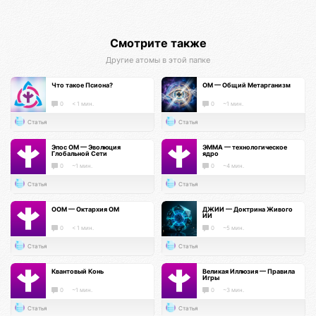
Смотрите также
Другие атомы в этой папке
Что такое Псиона?
ОМ — Общий Метарганизм
0
< 1 мин.
0
~1 мин.
Статья
Статья
Эпос ОМ — Эволюция
ЭММА — технологическое
Глобальной Сети
ядро
0
~1 мин.
0
~4 мин.
Статья
Статья
ООМ — Октархия ОМ
ДЖИИ — Доктрина Живого
ИИ
0
< 1 мин.
0
~5 мин.
Статья
Статья
Квантовый Конь
Великая Иллюзия — Правила
Игры
0
~1 мин.
0
~3 мин.
Статья
Статья