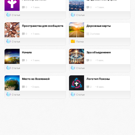
0
< 1 мин.
0
< 1 мин.
Статья
Статья
Пространства для сообществ
Дорожные карты
0
< 1 мин.
3 атома
Статья
Папка
Начало
Эра объединения
3
< 1 мин.
0
~1 мин.
Статья
Статья
Место во Вселенной
Логотип Псионы
0
~3 мин.
2
~4 мин.
Статья
Статья