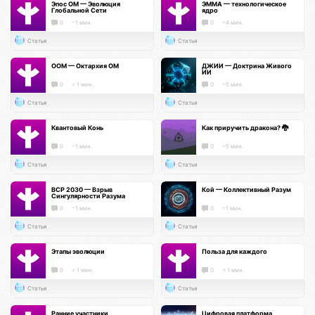
Эпос ОМ — Эволюция
ЭММА — технологическое
Глобальной Сети
ядро
0
~1 мин.
0
~4 мин.
Статья
Статья
ООМ — Октархия ОМ
ДЖИИ — Доктрина Живого
ИИ
0
< 1 мин.
0
~5 мин.
Статья
Статья
Квантовый Конь
Как приручить дракона? 🐉
0
~1 мин.
0
~5 мин.
Статья
Статья
ВСР 2030 — Взрыв
Кой — Коллективный Разум
Сингулярности Разума
0
~1 мин.
0
~1 мин.
Статья
Статья
Этапы эволюции
Польза для каждого
0
< 1 мин.
0
< 1 мин.
Статья
Статья
Ранние участники
Цифровая платформа