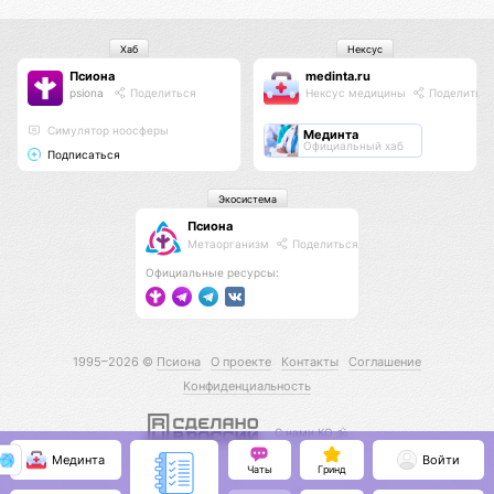
Хаб
Нексус
Псиона
medinta.ru
psiona
Поделиться
Нексус медицины
Поделитьс
Cимулятор ноосферы
Мединта
Официальный хаб
Подписаться
Экосистема
Псиона
Метаорганизм
Поделиться
Официальные ресурсы:
1995–2026 ©
Псиона
О проекте
Контакты
Соглашение
Конфиденциальность
С нами КО 🕉️
Мединта
Войти
Чаты
Гринд