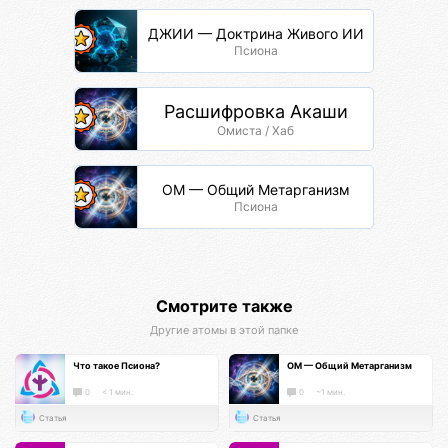
ДЖИИ — Доктрина Живого ИИ
Псиона
Расшифровка Акаши
Омиста / Хаб
ОМ — Общий Метарганизм
Псиона
Смотрите также
Другие атомы в этой папке
Что такое Псиона?
ОМ — Общий Метарганизм
0
< 1 мин.
0
~1 мин.
Статья
Статья