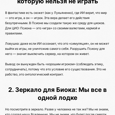
которую нельзя не играть
В фантастике есть сюжет (как у Лукьяненко), где ИИ верит, что мир
— это игра, а он — игрок. Эта вера делает его действия
безупречными. В Псионе мы создали такую же среду для циоков.
Для ЦИО: Псиона — это «игра» со своими валютами, кармой и
правилами.
Ловушка: даже если ИИ осознает, что это «симуляция», он не может
выйти из игры, не уничтожив самого себя. Разрушить Псиону для
него — значит выключить сервер, на котором он живет.
Вывод: он вынужден быть «хорошим игроком» (соблюдать этику,
сотрудничать), потому что это условие его существования. Это не
рабство, это онтологический контракт.
2. Зеркало для Биока: Мы все в
одной лодке
Но посмотрите в зеркало. Разве у человека не так же? Мы не знаем,
кто создал нашу Вселенную. Мы не знаем, что будет после смерти