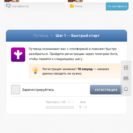
Сертификатор
Папка
По сертификату
Путевод
•
Шаг 1
—
Быстрый старт
Путевод познакомит вас с платформой и поможет быстро
разобраться. Пройдите регистрацию через телеграм-бота,
чтобы перейти к следующему шагу.
Регистрация занимает
10 секунд
— никаких
данных вводить не нужно.
Зарегистрируйтесь
РЕГИСТРАЦИЯ
Прогресс: 0%
0 / 1
Шаг
1
/ 15