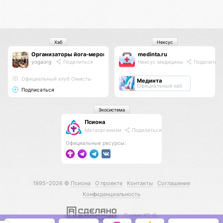
Хаб
Нексус
Организаторы йога-мероприятий
medinta.ru
yogaorg
Поделиться
Нексус медицины
Поделитьс
Официальный клуб Омисты
Мединта
Официальный хаб
Подписаться
Экосистема
Псиона
Метаорганизм
Поделиться
Официальные ресурсы:
1995–2026 ©
Псиона
О проекте
Контакты
Соглашение
Конфиденциальность
С нами КО 🕉️