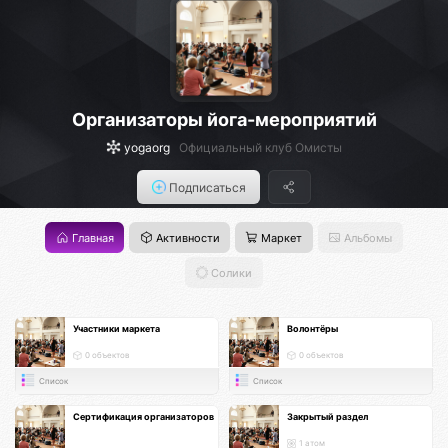
Организаторы йога-мероприятий
yogaorg
Официальный клуб Омисты
Подписаться
Главная
Активности
Маркет
Альбомы
Солики
Участники маркета
Волонтёры
0 объектов
0 объектов
Список
Список
Сертификация организаторов
Закрытый раздел
1 атом