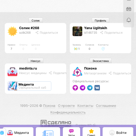
Солик
Профиль
Солик #268
Yana Uglitskih
solik268
Поделиться
id146735
Поделиться
Нравки
Ответы
Цепочка
Уровень
Соликов
Контакты
7
0
0
1
0
Нексус
Экосистема
medinta.ru
Псиона
Нексус медицины
Поделиться
Метаорганизм
Поделиться
Официальные ресурсы:
Мединта
Официальный хаб
1995–2026 ©
Псиона
О проекте
Контакты
Соглашение
Конфиденциальность
С нами КО 🕉️
Мединта
Войти
Чаты
Гринд