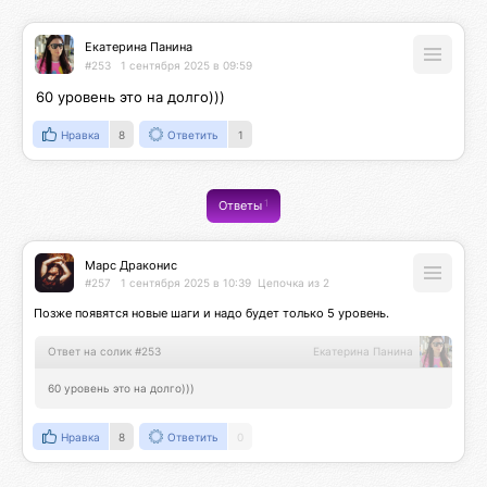
Екатерина Панина
#253
1 сентября 2025 в 09:59
60 уровень это на долго)))
Нравка
8
Ответить
1
1
Ответы
Марс Драконис
#257
1 сентября 2025 в 10:39
Цепочка из 2
Позже появятся новые шаги и надо будет только 5 уровень.
Ответ на солик #253
Екатерина Панина
60 уровень это на долго)))
Нравка
8
Ответить
0