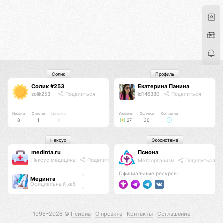
Солик
Профиль
Солик #253
Екатерина Панина
solik253
Поделиться
id146380
Поделиться
Нравки
Ответы
Цепочка
Уровень
Соликов
Контакты
8
1
0
27
30
Нексус
Экосистема
medinta.ru
Псиона
Нексус медицины
Поделиться
Метаорганизм
Поделиться
Официальные ресурсы:
Мединта
Официальный хаб
1995–2026 ©
Псиона
О проекте
Контакты
Соглашение