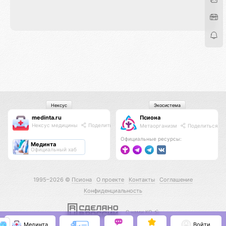
Нексус
Экосистема
medinta.ru
Псиона
Нексус медицины
Поделиться
Метаорганизм
Поделиться
Официальные ресурсы:
Мединта
Официальный хаб
1995–2026 ©
Псиона
О проекте
Контакты
Соглашение
Конфиденциальность
С нами КО 🕉️
Мединта
Войти