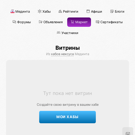
Мединта
Хабы
Рейтинги
Афиши
Блоги
Форумы
Объявления
Маркет
Сертификаты
Участники
Витрины
Из
хабов нексуса
Мединта
Тут пока нет витрин
Создайте свою витрину в вашем хабе
МОИ ХАБЫ