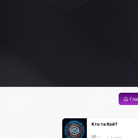
Гла
Кто та Кой?
0
< 1 мин.