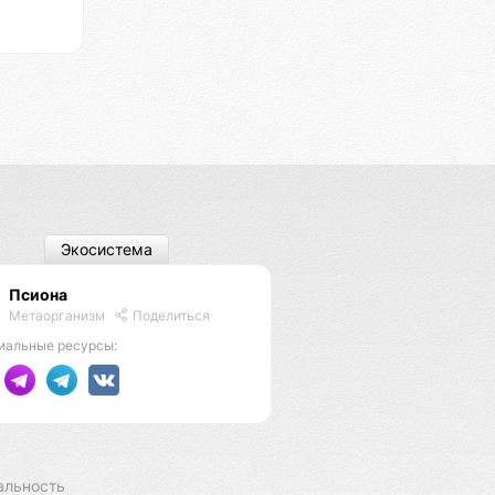
Экосистема
Псиона
Метаорганизм
Поделиться
иальные ресурсы:
альность