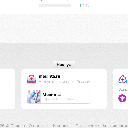
1
/ 15
Нексус
medinta.ru
Нексус медицины
Поделиться
Офиц
Мединта
Официальный хаб
026 ©
Псиона
О проекте
Контакты
Соглашение
Конфиденци