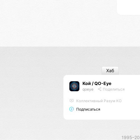
Хаб
Кой / QO-Eye
qoeye
Поделиться
Коллективный Разум КО
Подписаться
1995–2