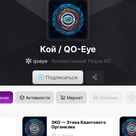
Кой / QO-Eye
qoeye
Коллективный Разум КО
Подписаться
вная
Активности
Маркет
Альбомы
ЭКО — Этика Квантового
Организма
2 атома