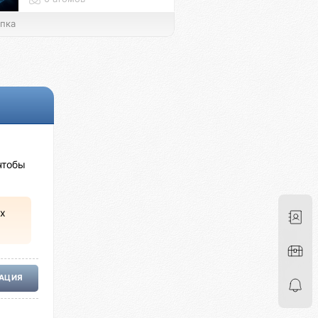
пка
чтобы
х
РАЦИЯ