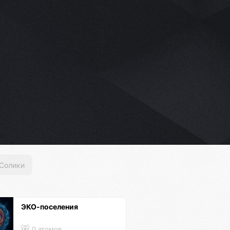
Солики
ЭКО-поселения
0 атомов