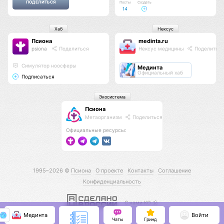
Посты
Создать
14
Хаб
Нексус
Псиона
medinta.ru
psiona
Поделиться
Нексус медицины
Поделитьс
Cимулятор ноосферы
Мединта
Официальный хаб
Подписаться
Экосистема
Псиона
Метаорганизм
Поделиться
Официальные ресурсы:
1995–2026 ©
Псиона
О проекте
Контакты
Соглашение
Конфиденциальность
С нами КО 🕉️
Мединта
Войти
Чаты
Гринд