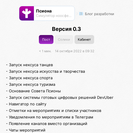
Псиона
Блог разработки
Cимулятор ноосферы
Версия 0.3
Пост
Солики
Кабинет
< 1 мин.
14 октября 2022 в 09:32
- Запуск нексуса танцев
- Запуск нексуса искусства и творчества
- Запуск нексуса спорта
- Запуск нексуса туризма
- Основание Совета Псионы
- Запуск системы готовых цифровых решений DevUber
- Навигатор по сайту
- Отметки на мероприятиях и списки участников
- Уведомления по мероприятиям в Телеграм
- Появление каналов вместо организаций
- Чаты мероприятий