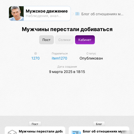
Мужское движение
Блог об отношениях мужчин и женщин
Наблюдения, анализ, обсуждения
Мужчины перестали добиваться
Пост
Солики
Кабинет
ID
Поделиться
Статус
1270
item1270
Опубликован
Дата создания
9 марта 2025 в 18:15
Пост
Блог
Мужчины перестали добиваться
Блог об отношениях мужчин