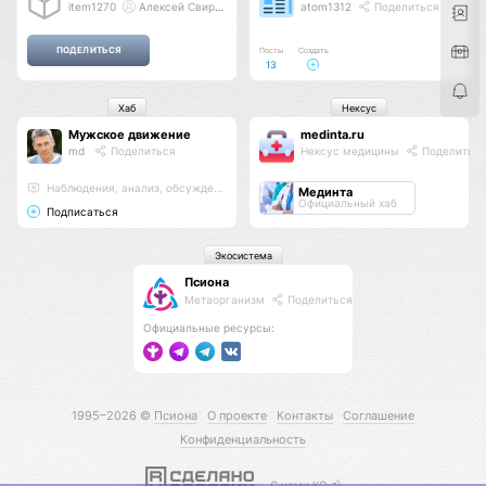
item1270
Алексей Свиридов
atom1312
Поделиться
Посты
Создать
13
Хаб
Нексус
Мужское движение
medinta.ru
md
Поделиться
Нексус медицины
Поделитьс
Наблюдения, анализ, обсуждения
Мединта
Официальный хаб
Подписаться
Экосистема
Псиона
Метаорганизм
Поделиться
Официальные ресурсы:
1995–2026 ©
Псиона
О проекте
Контакты
Соглашение
Конфиденциальность
С нами КО 🕉️