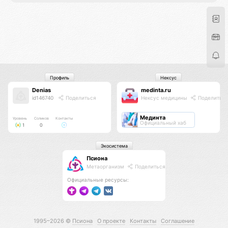
Профиль
Нексус
Denias
medinta.ru
id146740
Поделиться
Нексус медицины
Поделитьс
Мединта
Уровень
Соликов
Контакты
Официальный хаб
1
0
Экосистема
Псиона
Метаорганизм
Поделиться
Официальные ресурсы:
1995–2026 ©
Псиона
О проекте
Контакты
Соглашение