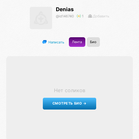
Denias
@id146740
1
Добавить
Лента
Био
Написать
Нет соликов
СМОТРЕТЬ БИО →