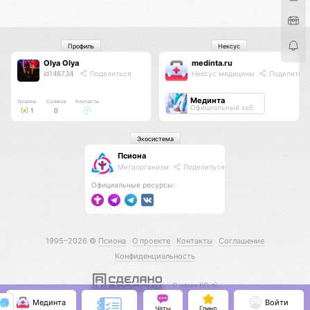
Профиль
Нексус
Olya Olya
medinta.ru
id146734
Поделиться
Нексус медицины
Поделитьс
Мединта
Уровень
Соликов
Контакты
Официальный хаб
1
0
Экосистема
Псиона
Метаорганизм
Поделиться
Официальные ресурсы:
1995–2026 ©
Псиона
О проекте
Контакты
Соглашение
Конфиденциальность
С нами КО 🕉️
Мединта
Войти
Чаты
Гринд