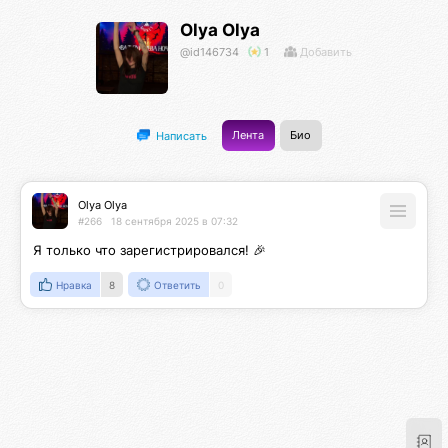
Olya Olya
@id146734
1
Добавить
Лента
Био
Написать
Olya Olya
#266
18 сентября 2025 в 07:32
Я только что зарегистрировался! 🎉
Нравка
8
Ответить
0