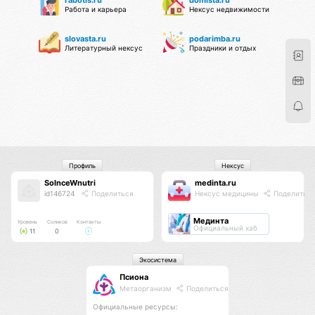
Работа и карьера
Нексус недвижимости
slovasta.ru
podarimba.ru
Литературный нексус
Праздники и отдых
Профиль
Нексус
SolnceWnutri
medinta.ru
id146724
Поделиться
Нексус медицины
Поделитьс
Мединта
Уровень
Соликов
Контакты
Официальный хаб
11
0
Экосистема
Псиона
Метаорганизм
Поделиться
Официальные ресурсы: