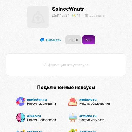
SolnceWnutri
@id146724
11
Добавить
Лента
Био
Написать
Информация отсутствует
Подключенные нексусы
marketun.ru
nastavis.ru
Нексус маркетинга
Нексус образования
aimba.ru
artalano.ru
Нексус нейросетей
Нексус искусств
rabotis.ru
domista.ru