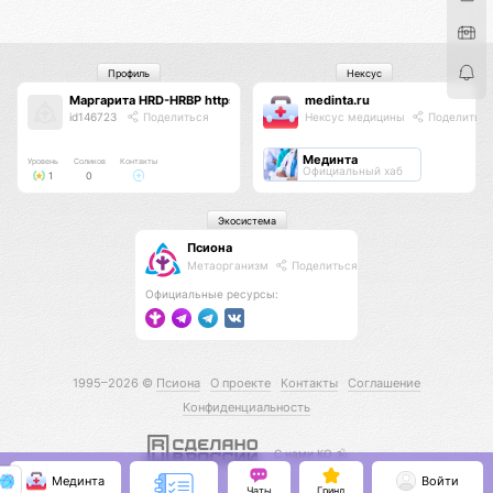
Профиль
Нексус
Маргарита HRD-HRBP https://taplink.cc/restart360_poisk_talents
medinta.ru
id146723
Поделиться
Нексус медицины
Поделитьс
Мединта
Уровень
Соликов
Контакты
Официальный хаб
1
0
Экосистема
Псиона
Метаорганизм
Поделиться
Официальные ресурсы:
1995–2026 ©
Псиона
О проекте
Контакты
Соглашение
Конфиденциальность
С нами КО 🕉️
Мединта
Войти
Чаты
Гринд