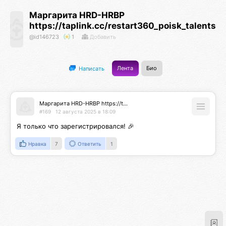
Маргарита HRD-HRBP
https://taplink.cc/restart360_poisk_talents
@id146723
1
Добавить
Лента
Био
Написать
Маргарита HRD-HRBP https://taplink.cc/restart360_poisk_talents
#169
12 августа 2025 в 18:09
Я только что зарегистрировался! 🎉
Нравка
7
Ответить
1