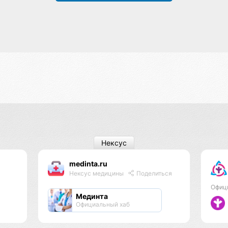
Нексус
medinta.ru
Нексус медицины
Поделиться
Офиц
Мединта
Официальный хаб