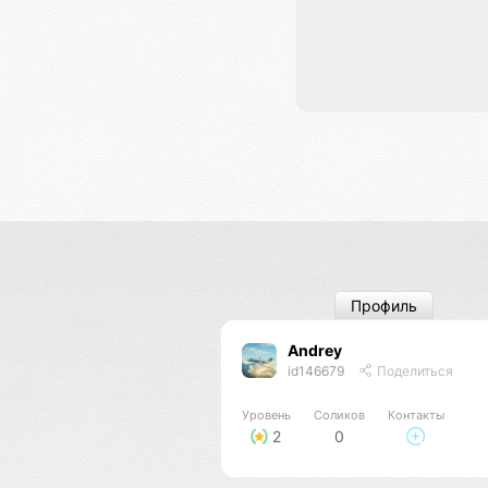
Профиль
Andrey
id146679
Поделиться
Уровень
Соликов
Контакты
2
0