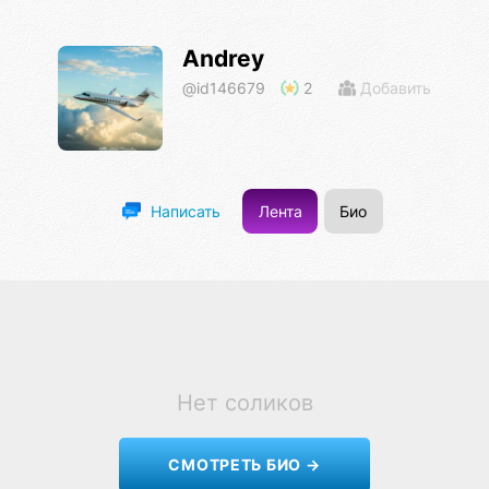
Andrey
@id146679
2
Добавить
Лента
Био
Написать
Нет соликов
СМОТРЕТЬ БИО →