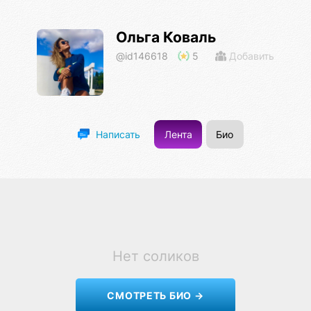
Ольга Коваль
@id146618
5
Добавить
Лента
Био
Написать
Нет соликов
СМОТРЕТЬ БИО →