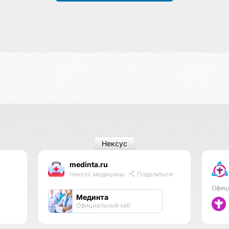
Нексус
medinta.ru
Нексус медицины
Поделиться
Офиц
Мединта
Официальный хаб