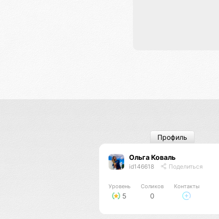
Профиль
Ольга Коваль
id146618
Поделиться
Уровень
Соликов
Контакты
5
0