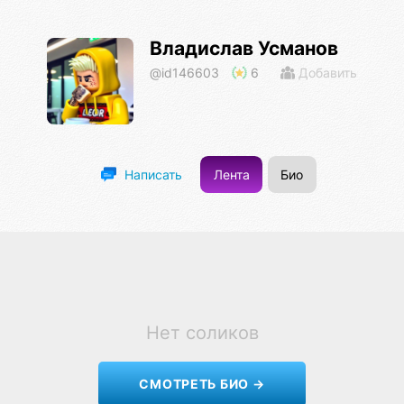
Владислав Усманов
@id146603
6
Добавить
Лента
Био
Написать
Нет соликов
СМОТРЕТЬ БИО →