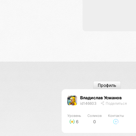
Профиль
Владислав Усманов
id146603
Поделиться
Уровень
Соликов
Контакты
6
0