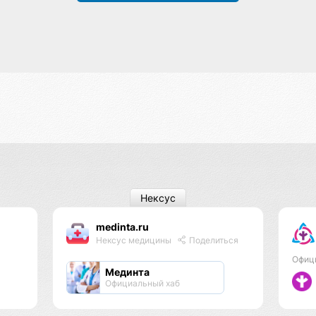
Нексус
medinta.ru
Нексус медицины
Поделиться
Офиц
Мединта
Официальный хаб