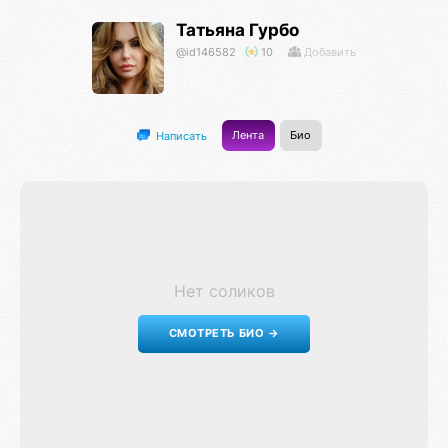
Татьяна Гурбо
@id146582
10
Добавить
Лента
Био
Написать
Нет соликов
СМОТРЕТЬ БИО →