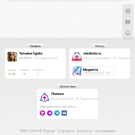
Профиль
Нексус
Татьяна Гурбо
medinta.ru
id146582
Поделиться
Нексус медицины
Поделитьс
Мединта
Уровень
Соликов
Контакты
Официальный хаб
10
0
Экосистема
Псиона
Метаорганизм
Поделиться
Официальные ресурсы:
1995–2026 ©
Псиона
О проекте
Контакты
Соглашение