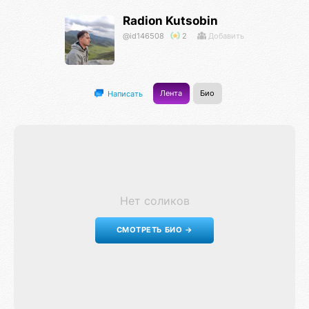
Radion Kutsobin
@id146508
2
Добавить
Лента
Био
Написать
Нет соликов
СМОТРЕТЬ БИО →