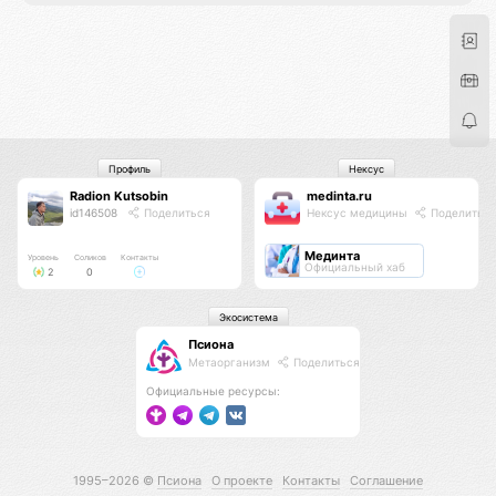
Профиль
Нексус
Radion Kutsobin
medinta.ru
id146508
Поделиться
Нексус медицины
Поделитьс
Мединта
Уровень
Соликов
Контакты
Официальный хаб
2
0
Экосистема
Псиона
Метаорганизм
Поделиться
Официальные ресурсы:
1995–2026 ©
Псиона
О проекте
Контакты
Соглашение