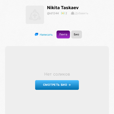
Nikita Taskaev
@id1244
2
Добавить
Лента
Био
Написать
Нет соликов
СМОТРЕТЬ БИО →