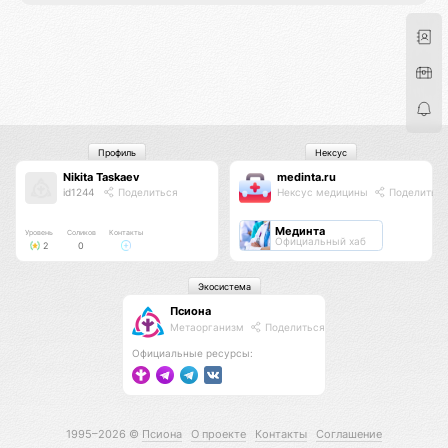
Профиль
Нексус
Nikita Taskaev
medinta.ru
id1244
Поделиться
Нексус медицины
Поделитьс
Мединта
Уровень
Соликов
Контакты
Официальный хаб
2
0
Экосистема
Псиона
Метаорганизм
Поделиться
Официальные ресурсы:
1995–2026 ©
Псиона
О проекте
Контакты
Соглашение