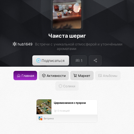
Чаиста шериг
hub1649
Встречи с уникальной отмосферой и утончёными
ароматами
Подписаться
1
Главная
Активности
Маркет
Альбомы
Солики
Церемонимся с пуэром
0 позиций
Витрина