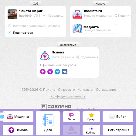
Хаб
Нексус
Чаиста шериг
medinta.ru
hub1649
1
Поделиться
Нексус медицины
Поделитьс
Встречи с уникальной отмосферой и утончёными ароматами
Мединта
Официальный хаб
Подписаться
Экосистема
Псиона
Метаорганизм
Поделиться
Официальные ресурсы:
1995–2026 ©
Псиона
О проекте
Контакты
Соглашение
Конфиденциальность
С нами КО 🕉️
Мединта
Войти
Чаты
Гринд
Псиона
Регистрация
Дела
Кошелёк
Кабинет