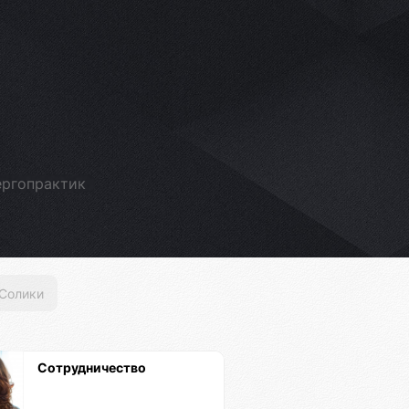
ергопрактик
Солики
Сотрудничество