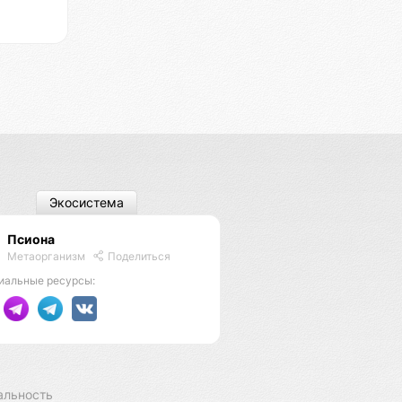
Экосистема
Псиона
Метаорганизм
Поделиться
иальные ресурсы:
альность