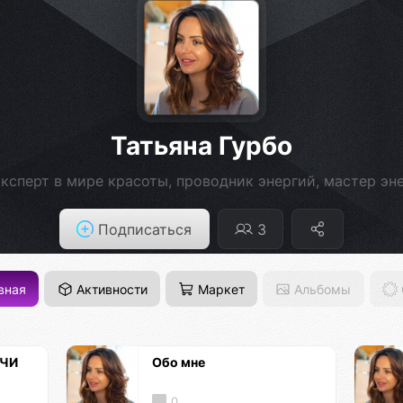
Татьяна Гурбо
ксперт в мире красоты, проводник энергий, мастер эн
Подписаться
3
вная
Активности
Маркет
Альбомы
ЕЧИ
Обо мне
0