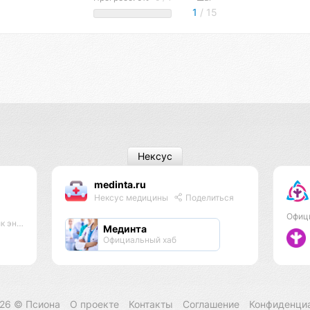
1
/ 15
Нексус
medinta.ru
Нексус медицины
Поделиться
Офиц
практик
Мединта
Официальный хаб
026 ©
Псиона
О проекте
Контакты
Соглашение
Конфиденци