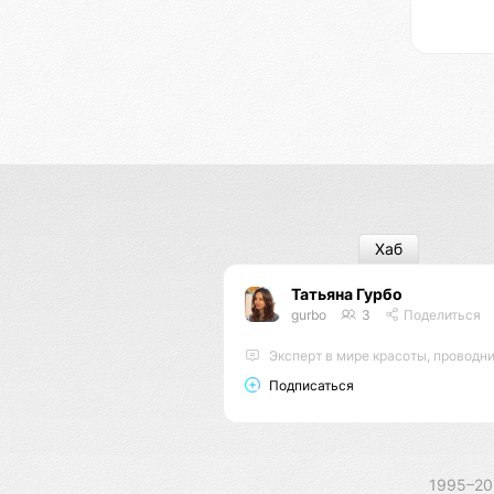
Хаб
Татьяна Гурбо
gurbo
3
Поделиться
Эксперт в мире красоты, проводник энергий, мастер энерго
Подписаться
1995–2