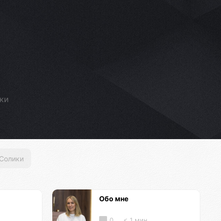
ики
Солики
Обо мне
0
< 1 мин.