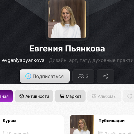
Евгения Пьянкова
evgeniyapyankova
Дизайн, арт, тату, духовные практ
Подписаться
3
вная
Активности
Маркет
Альбомы
Курсы
Публикации
0 позиций
0 публикаций