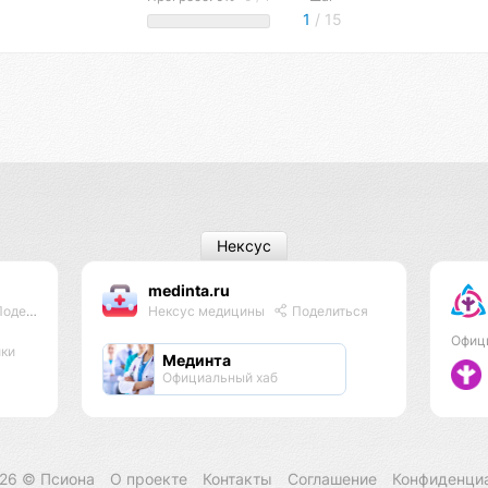
1
/ 15
Нексус
medinta.ru
делиться
Нексус медицины
Поделиться
Офиц
ики
Мединта
Официальный хаб
026 ©
Псиона
О проекте
Контакты
Соглашение
Конфиденци