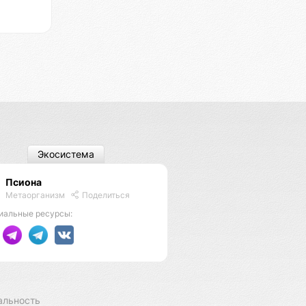
Экосистема
Псиона
Метаорганизм
Поделиться
иальные ресурсы:
альность