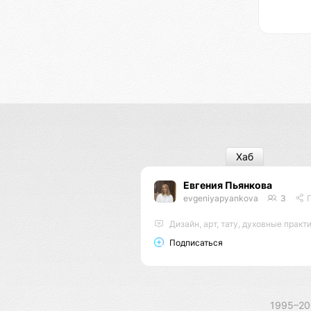
Хаб
Евгения Пьянкова
evgeniyapyankova
3
По
Дизайн, арт, тату, духовные практ
Подписаться
1995–2