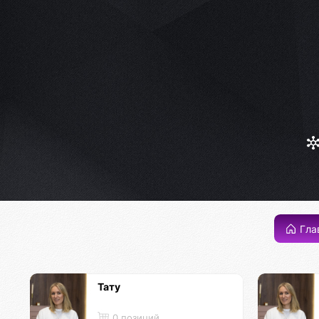
Гла
Тату
0 позиций