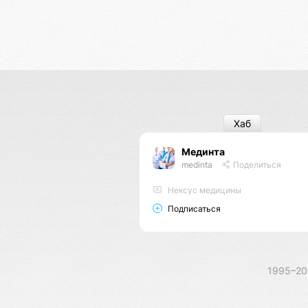
Хаб
Мединта
medinta
Поделиться
Нексус медицины
Подписаться
1995–2