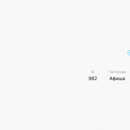
ID
Тип атома
982
Афиша