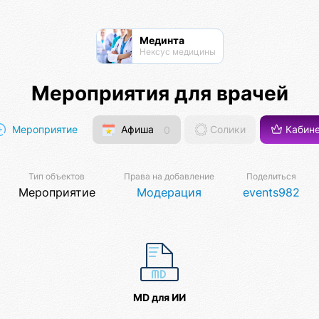
Мединта
Нексус медицины
Мероприятия для врачей
Мероприятие
Афиша
0
Солики
Кабин
Тип объектов
Права на добавление
Поделиться
Мероприятие
Модерация
events982
MD для ИИ