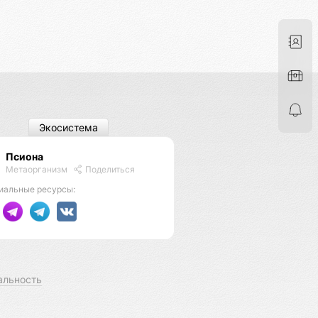
Экосистема
Псиона
Метаорганизм
Поделиться
иальные ресурсы:
альность