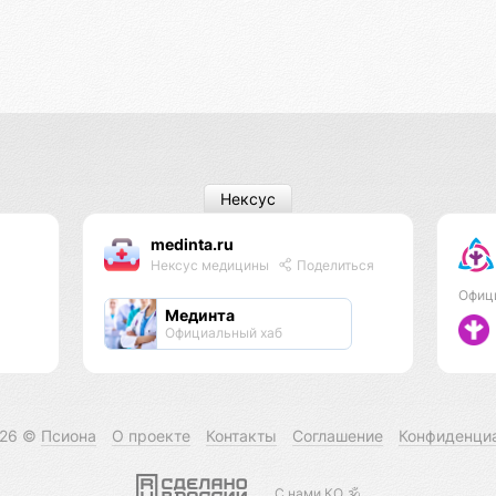
Нексус
medinta.ru
Нексус медицины
Поделиться
Офиц
Мединта
Официальный хаб
026 ©
Псиона
О проекте
Контакты
Соглашение
Конфиденци
С нами КО 🕉️