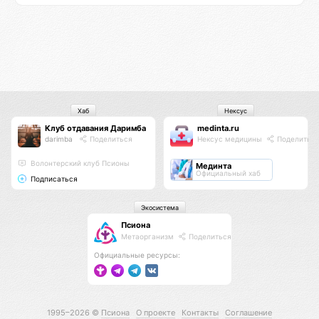
Хаб
Нексус
Клуб отдавания Даримба
medinta.ru
darimba
Поделиться
Нексус медицины
Поделитьс
Волонтерский клуб Псионы
Мединта
Официальный хаб
Подписаться
Экосистема
Псиона
Метаорганизм
Поделиться
Официальные ресурсы:
1995–2026 ©
Псиона
О проекте
Контакты
Соглашение