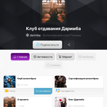
Клуб отдавания Даримба
darimba
Волонтерский клуб Псионы
Подписаться
Главная
Активности
Маркет
Альбомы
Солики
Клуб волонтёров
Сертификация волонтёров
3 атома
Папка
По сертификату
Сертификатор
О проекте
Блог Даримба
< 1 мин.
0 публикаций