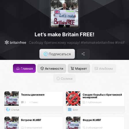
Let’s make Britain FREE!
britainfree
Свободу британскому народу! #letsmakebritainfree #lmbf
Подписаться
Главная
Активности
Маркет
Альбомы
Солики
Тезисы движения
Сводки борьбы с британской
монархией
0
< 1 мин.
1 публикация
Статья
Блог
Встречи #LMBF
Форум #LMBF
0 мероприятий
0 обсуждений