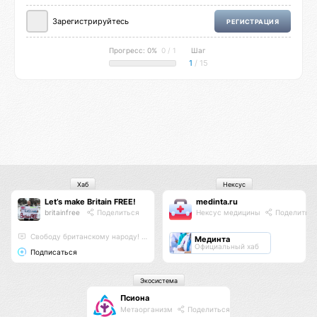
Зарегистрируйтесь
РЕГИСТРАЦИЯ
Прогресс: 0%
0 / 1
Шаг
1
/ 15
Хаб
Нексус
Let’s make Britain FREE!
medinta.ru
britainfree
Поделиться
Нексус медицины
Поделитьс
Свободу британскому народу! #letsmakebritainfree #lmbf
Мединта
Официальный хаб
Подписаться
Экосистема
Псиона
Метаорганизм
Поделиться