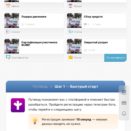
Афиша
Форум
Лидеры движения
Сбор средств
1 объект
0
< 1 мин.
Список
Статья
Сертификация участников
Закрытый раздел
#LMBF
1 атом
Сертификатор
Папка
По сертификату
Путевод
•
Шаг 1
—
Быстрый старт
Путевод познакомит вас с платформой и поможет быстро
разобраться. Пройдите регистрацию через телеграм-бота,
чтобы перейти к следующему шагу.
Регистрация занимает
10 секунд
— никаких
данных вводить не нужно.