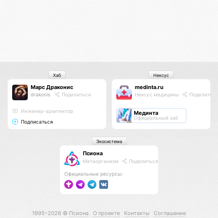
Хаб
Нексус
Марс Драконис
medinta.ru
drakonis
Поделиться
Нексус медицины
Поделитьс
Инженер-архитектор
Мединта
Официальный хаб
Подписаться
Экосистема
Псиона
Метаорганизм
Поделиться
Официальные ресурсы:
1995–2026 ©
Псиона
О проекте
Контакты
Соглашение