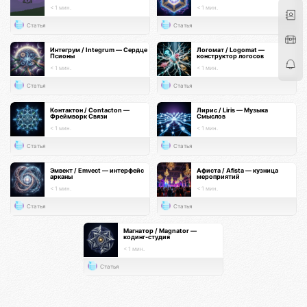
< 1 мин.
< 1 мин.
Статья
Статья
Интегрум / Integrum — Сердце
Логомат / Logomat —
Псионы
конструктор логосов
< 1 мин.
< 1 мин.
Статья
Статья
Контактон / Contacton —
Лирис / Liris — Музыка
Фреймворк Связи
Смыслов
< 1 мин.
< 1 мин.
Статья
Статья
Эмвект / Emvect — интерфейс
Афиста / Afista — кузница
арканы
мероприятий
< 1 мин.
< 1 мин.
Статья
Статья
Магнатор / Magnator —
кодинг-студия
< 1 мин.
Статья