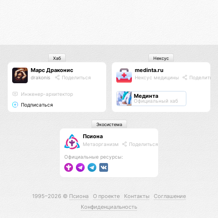
Хаб
Нексус
Марс Драконис
medinta.ru
drakonis
Поделиться
Нексус медицины
Поделитьс
Инженер-архитектор
Мединта
Официальный хаб
Подписаться
Экосистема
Псиона
Метаорганизм
Поделиться
Официальные ресурсы:
1995–2026 ©
Псиона
О проекте
Контакты
Соглашение
Конфиденциальность