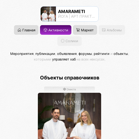
AMARAMETI
ЙОГА | АРТ ПРАКТИКИ | МЕДИТАЦИИ
Главная
Активности
Маркет
Альбомы
Солики
Мероприятия
,
публикации
,
объявления
,
форумы
,
рейтинги
и
объекты
,
которыми
управляет хаб
на всех нексусах.
Объекты справочников
Омиста