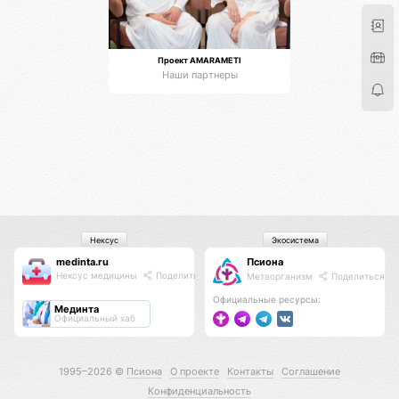
Проект AMARAMETI
Наши партнеры
Нексус
Экосистема
medinta.ru
Псиона
Нексус медицины
Поделиться
Метаорганизм
Поделиться
Официальные ресурсы:
Мединта
Официальный хаб
1995–2026 ©
Псиона
О проекте
Контакты
Соглашение
Конфиденциальность