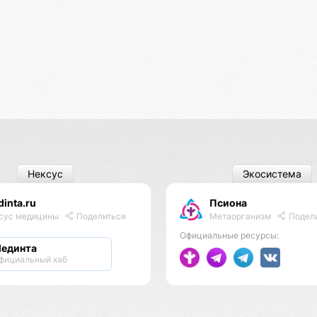
Нексус
Экосистема
inta.ru
Псиона
Метаорганизм
Подел
сус медицины
Поделиться
Официальные ресурсы:
единта
фициальный хаб