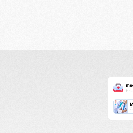
med
Нек
М
О