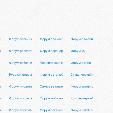
ик-диджеев
Форум организаторов
Форум про космос
Форум о биоинженерии
уальной реальности
Форум репетиторов
Форум партнёров Маркетун
Форум МД
Форум работников СМИ
Юридический форум
Форум о кино
мцах
Русский форум
Форум автолюбителей
Студенческий форум
ум
Форум писателей
Самые важные вопросы
Форум активного отдыха
м
Форум про интернет
Форум мобильных устройств
Компьютерный форум
ных администраторов
Форум программистов
Форум организаторов мероприятий
Форум Веб3-разработчиков