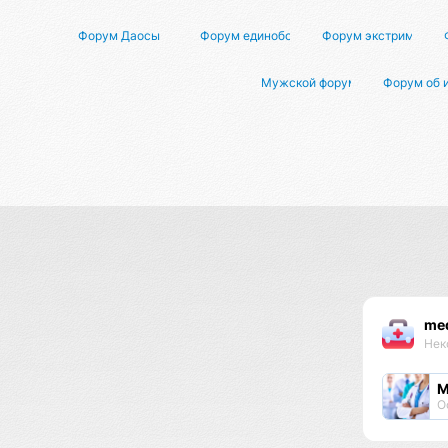
Форум Даосы
Форум единоборств
Форум экстримально
Мужской форум о женщинах
Форум об 
med
Нек
М
О