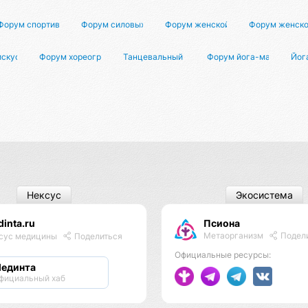
го спорта
Форум спортивных игр
Форум силовых тренировок
Форум женской жизни
Форум женско
искусстве
Форум хореографов
Танцевальный форум
Форум йога-мастеров
Йог
Нексус
Экосистема
inta.ru
Псиона
Метаорганизм
Подел
сус медицины
Поделиться
Официальные ресурсы:
единта
фициальный хаб