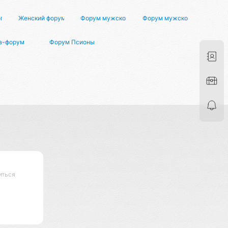
го здоровья
Женский форум о мужчинах
Форум мужской жизни
Форум мужского здоровья
а-форум
Форум Псионы
иться