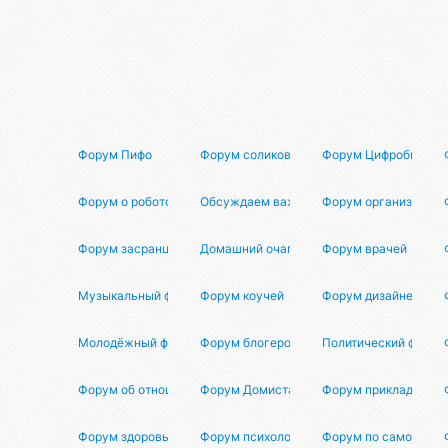
Форум Пифо
Форум соликов
Форум Цифробществ
Форум о робототехнике
Обсуждаем важное
Форум организаторо
Форум засранцев
Домашний очаг
Форум врачей
Музыкальный форум
Форум коучей
Форум дизайнеров
Молодёжный форум
Форум блогеров
Политический форум
Форум об отношениях
Форум Домиста
Форум прикладной н
Форум здоровья
Форум психологов
Форум по саморазви