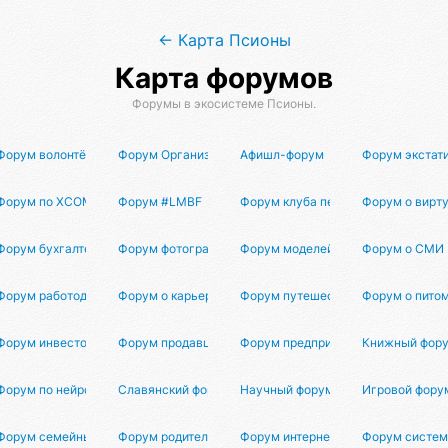
← Карта Псионы
Карта форумов
Форумы в экосистеме Псионы.
а
Форум волонтёров
Форум Организаторов
Афишл-форум
Форум экстат
в
Форум по XCOM 3
Форум #LMBF
Форум клуба перемирия
Форум о вирт
Форум бухгалтеров
Форум фотографов
Форум моделей
Форум о СМИ
Форум работодателей
Форум о карьере и работе
Форум путешественников
Форум о пито
Форум инвесторов
Форум продавцов маркетплейсов
Форум предпринимателей
Книжный фор
ауки
Форум по нейросетям
Славянский форум
Научный форум
Игровой фору
тию
Форум семейных отношений
Форум родителей
Форум интернет-маркетинга
Форум систем