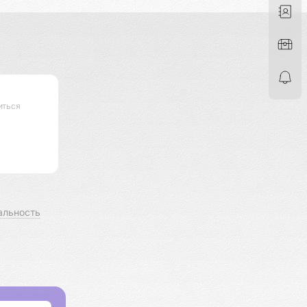
иться
альность