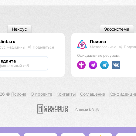
Нексус
Экосистема
inta.ru
Псиона
Метаорганизм
Подел
сус медицины
Поделиться
Официальные ресурсы:
единта
фициальный хаб
026 ©
Псиона
О проекте
Контакты
Соглашение
Конфиденци
С нами КО 🕉️