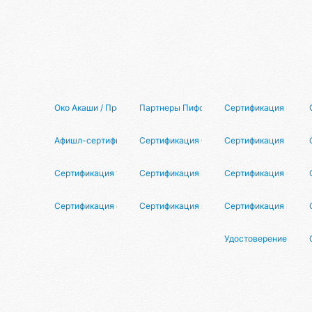
Око Акаши / Программа для авторов
Партнеры Пифо / π⁴
Сертификация циока
Афишл-сертификация
Сертификация Организаторов
Сертификация
Сертификация тестировщиков Псионы
Сертификация ведущих
Сертификация кадро
Сертификация фотографов
Сертификация психологов
Сертификация риэлт
Удостоверение абсо