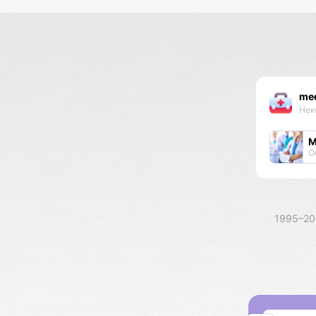
med
Нек
М
О
1995–2