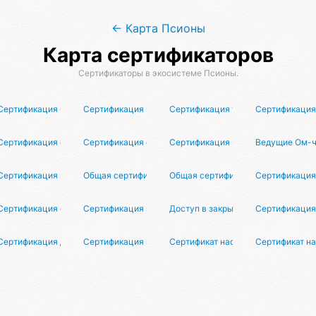
← Карта Псионы
Карта сертификаторов
Сертификаторы в экосистеме Псионы.
Сертификация Оргат-разработчиков
Сертификация исследователей реальной истории
Сертификация участников
Сертификация
Сертификация организаторов
Сертификация организаторов танцевальных мероприя
Сертификация координаторов
Ведущие Ом-ч
виков
Сертификация врачей
Общая сертификация репетиторов
Общая сертификация коучей
Сертификация
оров
Сертификация организаторов туров
Сертификация экскурсоводов
Доступ в закрытый клуб
Сертификация
лютного засранца
Сертификация душнил
Сертификация мастеров йоги
Сертификат настоящей женщины
Сертификат н