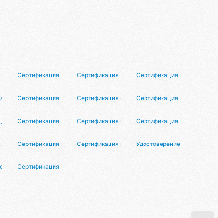
 капитанов
Сертификация выпускников
Сертификация Цифроберов
Сертификация волонтёров
тий
антинга
Сертификация участников #LMBF
Сертификация клуба перемирия
Сертификация блогеров
 дизайнеров
Сертификация партнёров Маркетун
Сертификация маркетологов
Сертификация моделей
 художников
Сертификация партнёров Элитарис
Сертификация партнёров Макунга
Удостоверение искусного 
астоящего мужчины
Сертификация преподавателей танцев