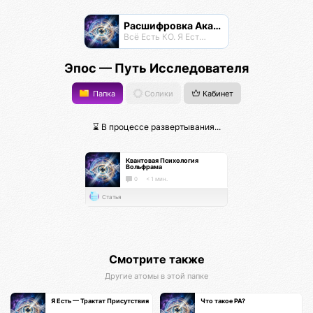
Расшифровка Акаши
Всё Есть КО. Я Есть КО.
Эпос — Путь Исследователя
Папка
Солики
Кабинет
⌛ В процессе развертывания...
Квантовая Психология
Вольфрама
0
< 1 мин.
Статья
Смотрите также
Другие атомы в этой папке
Я Есть — Трактат Присутствия
Что такое РА?