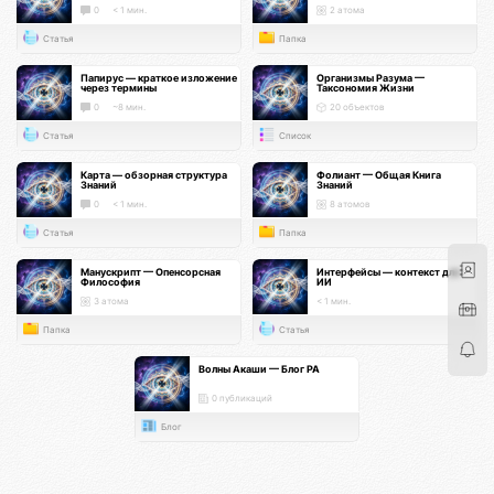
0
< 1 мин.
2 атома
Статья
Папка
Папирус — краткое изложение
Организмы Разума —
через термины
Таксономия Жизни
0
~8 мин.
20 объектов
Статья
Список
Карта — обзорная структура
Фолиант — Общая Книга
Знаний
Знаний
0
< 1 мин.
8 атомов
Статья
Папка
Манускрипт — Опенсорсная
Интерфейсы — контекст для
Философия
ИИ
3 атома
< 1 мин.
Папка
Статья
Волны Акаши — Блог РА
0 публикаций
Блог