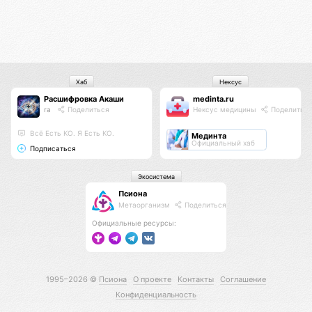
Хаб
Нексус
Расшифровка Акаши
medinta.ru
ra
Поделиться
Нексус медицины
Поделитьс
Всё Есть КО. Я Есть КО.
Мединта
Официальный хаб
Подписаться
Экосистема
Псиона
Метаорганизм
Поделиться
Официальные ресурсы:
1995–2026 ©
Псиона
О проекте
Контакты
Соглашение
Конфиденциальность