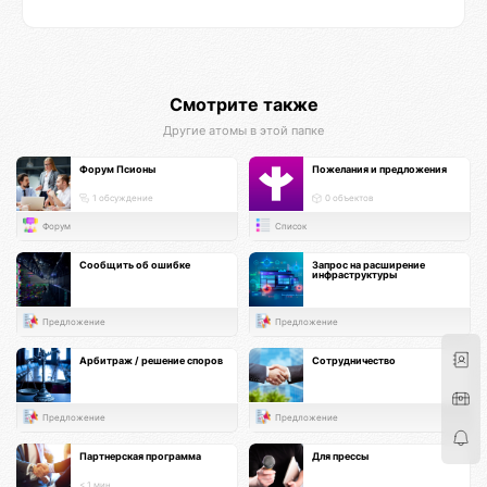
Смотрите также
Другие атомы в этой папке
Форум Псионы
Пожелания и предложения
1 обсуждение
0 объектов
Форум
Список
Сообщить об ошибке
Запрос на расширение
инфраструктуры
Предложение
Предложение
Арбитраж / решение споров
Сотрудничество
Предложение
Предложение
Партнерская программа
Для прессы
< 1 мин.