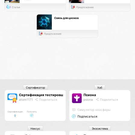
Статья
Предложение
Связь для циоков
Предложение
Сертификатор
Хаб
Сертификация тестировщиков Псионы
Псиона
atom1171
Поделиться
psiona
Поделиться
Cимулятор ноосферы
Сертификации
Получить
0
Подписаться
Нексус
Экосистема