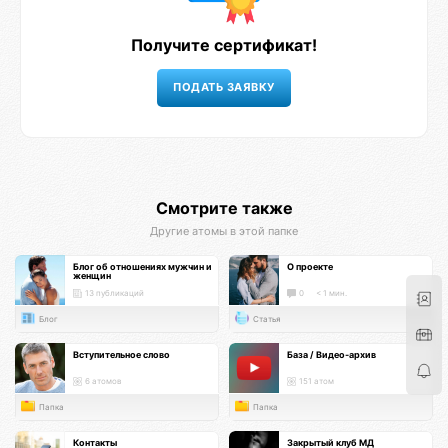
Получите сертификат!
Смотрите также
Другие атомы в этой папке
Блог об отношениях мужчин и
О проекте
женщин
13 публикаций
0
< 1 мин.
Блог
Статья
Вступительное слово
База / Видео-архив
6 атомов
151 атом
Папка
Папка
Контакты
Закрытый клуб МД