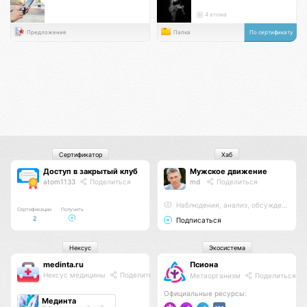
4 атома
Предложение
Папка
По сертификату
Сертификатор
Хаб
Доступ в закрытый клуб
Мужское движение
atom1133
Поделиться
md
Поделиться
Наблюдения, анализ, обсуждения
Сертификации
Получить
2
Подписаться
Нексус
Экосистема
medinta.ru
Псиона
Нексус медицины
Поделиться
Метаорганизм
Поделиться
Официальные ресурсы:
Мединта