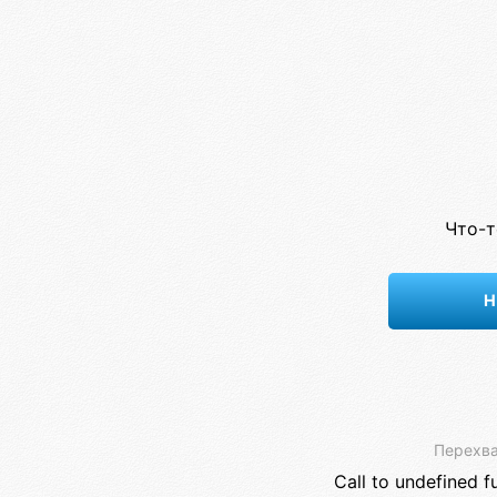
Что-т
Н
Перехва
Call to undefined f