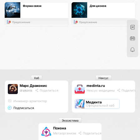
Форма связи
Для циоков
Предложение
Предложение
Хаб
Нексус
Марс Драконис
medinta.ru
drakonis
Поделиться
Нексус медицины
Поделитьс
Инженер-архитектор
Мединта
Официальный хаб
Подписаться
Экосистема
Псиона
Метаорганизм
Поделиться