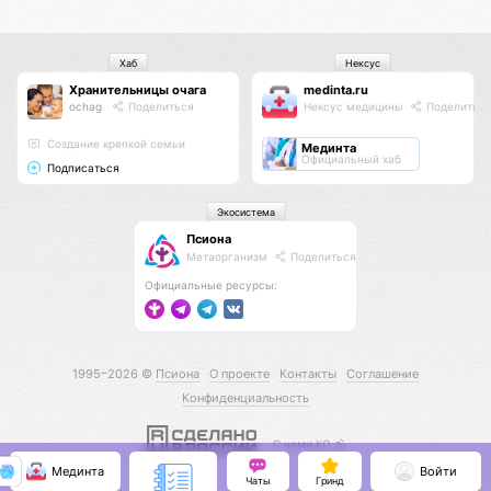
Хаб
Нексус
Хранительницы очага
medinta.ru
ochag
Поделиться
Нексус медицины
Поделитьс
Создание крепкой семьи
Мединта
Официальный хаб
Подписаться
Экосистема
Псиона
Метаорганизм
Поделиться
Официальные ресурсы:
1995–2026 ©
Псиона
О проекте
Контакты
Соглашение
Конфиденциальность
С нами КО 🕉️
Мединта
Войти
Чаты
Гринд