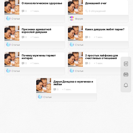
О психологическом здоровье
Домашний очаг
0
< 1 мин.
0 обсуждений
Статья
Форум
Признаки адекватной
Каких девушек любят парни?
взрослой девушки
0
< 1 мин.
0
< 1 мин.
Статья
Статья
Почему мужчины теряют
2 простых лайфхака для
интерес
счастливых отношений
0
< 1 мин.
0
< 1 мин.
Статья
Статья
Дарья Донцова о мужчинах и
любви
0
< 1 мин.
Статья